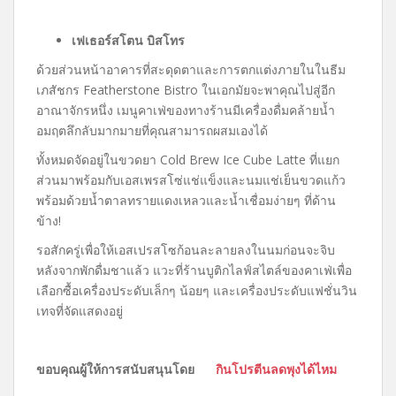
เฟเธอร์สโตน บิสโทร
ด้วยส่วนหน้าอาคารที่สะดุดตาและการตกแต่งภายในในธีม
เภสัชกร
Featherstone Bistro
ในเอกมัยจะพาคุณไปสู่อีก
อาณาจักรหนึ่ง เมนูคาเฟ่ของทางร้านมีเครื่องดื่มคล้ายน้ำ
อมฤตลึกลับมากมายที่คุณสามารถผสมเองได้
ทั้งหมดจัดอยู่ในขวดยา
Cold Brew Ice Cube Latte
ที่แยก
ส่วนมาพร้อมกับเอสเพรสโซ่แช่แข็งและนมแช่เย็นขวดแก้ว
พร้อมด้วยน้ำตาลทรายแดงเหลวและน้ำเชื่อมง่ายๆ ที่ด้าน
ข้าง!
รอสักครู่เพื่อให้เอสเปรสโซก้อนละลายลงในนมก่อนจะจิบ
หลังจากพักดื่มชาแล้ว แวะที่ร้านบูติกไลฟ์สไตล์ของคาเฟ่เพื่อ
เลือกซื้อเครื่องประดับเล็กๆ น้อยๆ และเครื่องประดับแฟชั่นวิน
เทจที่จัดแสดงอยู่
ขอบคุณผู้ให้การสนับสนุนโดย
กินโปรตีนลดพุงได้ไหม