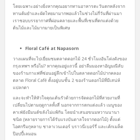
โดยเฉพาะอย่างยิ่งหากคุณอยากทานอาหารตะวันตกหลังจาก
ทานต้มยำและผัดไทยมามากพอแล้วในช่วงไม่กี่วันที่ผ่านมา
เราชอบบรรยากาศที่ผ่อนคลายและพื้นที่เซนที่ตกแต่งด้วย
ต้นไม้และไม้มากมายเป็นพิเศษ
Floral Café at Napasorn
วางแผนที่จะไปเยี่ยมชมตลาดดอกไม้ 24 ชั่วโมงอันโด่งดังของ
กรุงเทพฯ หรือไม่
?
หากคุณอยู่แถวนี้ อย่าลืมมองหาอัญมณีลับ
ของร้านกาแฟที่ซ่อนอยู่ลึกเข้าไปในตลาดดอกไม้ปากคลอง
ตลาด
Floral Café
ตั้งอยู่บนชั้น 2 ของร้านดอกไม้ที่มีเสน่ห์
แปลกตา
และจะทำให้หัวใจคุณเต้นรัวด้วยการจัดดอกไม้ที่สวยงามที่
เปลี่ยนไปตามฤดูกาลทั้งสี่ นอกจากการตกแต่งแล้ว เมนูของ
คาเฟ่ยังมีมนต์ขลังไม่แพ้กัน โดยนำเสนอขนมหวานนานา
ชนิด (หลายรายการได้รับแรงบันดาลใจจากดอกไม้) ตั้งแต่
ไอศกรีมกุหลาบ ชาลาเวนเดอร์ บราวนี่เบอร์รี่ และเค้กเมล็ด
ป๊อปปี้เลมอน