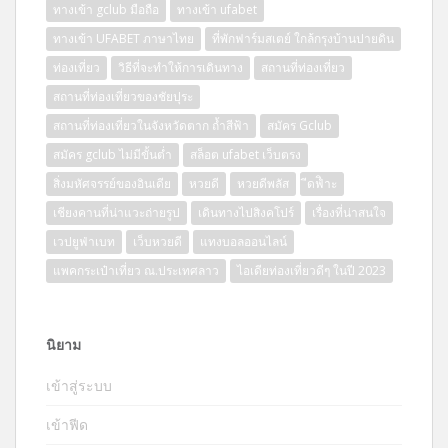
ทางเข้า gclub มือถือ
ทางเข้า ufabet
ทางเข้า UFABET ภาษาไทย
ที่พักฟาร์มสเตย์ ใกล้กรุงบ้านปายดิน
ท่องเที่ยว
วิธีที่จะทำให้การเดินทาง
สถานที่ท่องเที่ยว
สถานที่ท่องเที่ยวของชัยปุระ
สถานที่ท่องเที่ยวในจังหวัดตาก ถ้ำสีฟ้า
สมัคร Gclub
สมัคร gclub ไม่มีขั้นต่ำ
สล็อต ufabet เว็บตรง
สิ่งมหัศจรรย์ของอินเดีย
หวยดี
หวยดีพลัส
ีดฟิำะ
เชียงคานที่น่าแวะถ่ายรูป
เดินทางไปสิงคโปร์
เรื่องที่น่าสนใจ
เวปยูฟ่าเบท
เว็บหวยดี
แทงบอลออนไลน์
แพคกระเป๋าเที่ยว ณ.ประเทศลาว
ไอเดียท่องเที่ยวดีๆ ในปี 2023
นิยาม
เข้าสู่ระบบ
เข้าฟีด