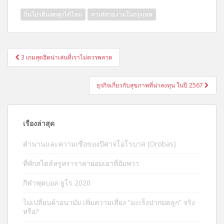
กินโปรตีนลดพุงได้ไหม
คาเฟ่สวยงามในกรุงเทพ
แนะแนว
3 เกมสุดฮิตน่าเล่นที่เราไม่ควรพลาด
เรื่อง
ธุรกิจเกี่ยวกับสุขภาพที่น่าลงทุน ในปี 2567
เรื่องล่าสุด
ตำนานและความเชื่อของปีศาจโอโรบาส (Orobas)
ที่พักสไตล์หรูหราราคาย่อมเยาที่อัมพวา
กีฬาฟุตบอล ยูโร 2020
ไม่เปลี่ยนผ้าอนามัย เพิ่มความเสี่ยง “มะเร็งปากมดลูก” จริง
หรือ?