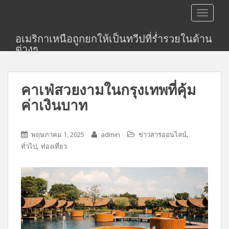
S
TOGGLE
k
i
อเมริกาเหนือถูกยกให้เป็นทวีปที่ร่ำรวยในด้าน
p
ต่างๆ
t
o
m
คาเฟ่สวยงามในกรุงเทพที่คุ้ม
a
i
ค่าเงินบาท
n
c
,
o
พฤษภาคม 1, 2025
admin
ข่าวสารออนไลน์
,
n
ทั่วไป
ท่องเที่ยว
t
e
n
t