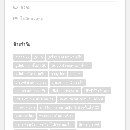
สังคม
ไม่มีหมวดหมู่
ป้ายกำกับ
alpha88
gclub
gclub slot เล่นผ่านเว็บ
gclub ฝาก ขั้นต่ำ 20
Gclub ฝากถอนไม่มีขั้นต่ำ
gclub สมัครผ่านเว็บ
huaydee
ufabet
ufabet ฝาก-ถอน เอง
ufabet ฝากเงิน ออโต้
ufabet สมัครสมาชิก
Ufabet เข้าสู่ระบบ
UFABET เว็บตรง
ufa slot เกมไหน แตกง่าย
www.ufabet.com เริ่มเดิมพัน
การท่องเที่ยว
คาสิโนออนไลน์ได้เงินจริงฝากขั้นต่ำ100
ชุดตรวจ hiv
ช่วงวันหยุดในแอฟริกา
ตลาดที่ขึ้นชื่อว่าคนนิยมไปที่สุดของโลก
ติดต่อ ufabet