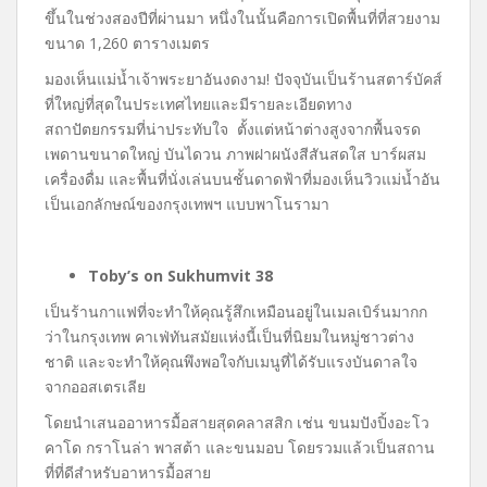
ขึ้นในช่วงสองปีที่ผ่านมา หนึ่งในนั้นคือการเปิดพื้นที่ที่สวยงาม
ขนาด
1,260
ตารางเมตร
มองเห็นแม่น้ำเจ้าพระยาอันงดงาม! ปัจจุบันเป็นร้านสตาร์บัคส์
ที่ใหญ่ที่สุดในประเทศไทยและมีรายละเอียดทาง
สถาปัตยกรรมที่น่าประทับใจ ตั้งแต่หน้าต่างสูงจากพื้นจรด
เพดานขนาดใหญ่ บันไดวน ภาพฝาผนังสีสันสดใส บาร์ผสม
เครื่องดื่ม และพื้นที่นั่งเล่นบนชั้นดาดฟ้าที่มองเห็นวิวแม่น้ำอัน
เป็นเอกลักษณ์ของกรุงเทพฯ แบบพาโนรามา
Toby’s on Sukhumvit 38
เป็นร้านกาแฟที่จะทำให้คุณรู้สึกเหมือนอยู่ในเมลเบิร์นมากก
ว่าในกรุงเทพ คาเฟ่ทันสมัยแห่งนี้เป็นที่นิยมในหมู่ชาวต่าง
ชาติ และจะทำให้คุณพึงพอใจกับเมนูที่ได้รับแรงบันดาลใจ
จากออสเตรเลีย
โดยนำเสนออาหารมื้อสายสุดคลาสสิก เช่น ขนมปังปิ้งอะโว
คาโด กราโนล่า พาสต้า และขนมอบ โดยรวมแล้วเป็นสถาน
ที่ที่ดีสำหรับอาหารมื้อสาย