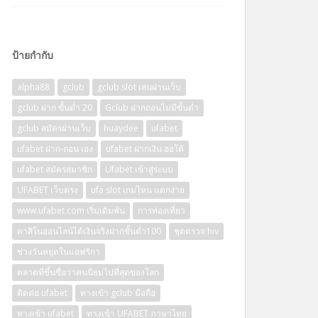
ป้ายกำกับ
alpha88
gclub
gclub slot เล่นผ่านเว็บ
gclub ฝาก ขั้นต่ำ 20
Gclub ฝากถอนไม่มีขั้นต่ำ
gclub สมัครผ่านเว็บ
huaydee
ufabet
ufabet ฝาก-ถอน เอง
ufabet ฝากเงิน ออโต้
ufabet สมัครสมาชิก
Ufabet เข้าสู่ระบบ
UFABET เว็บตรง
ufa slot เกมไหน แตกง่าย
www.ufabet.com เริ่มเดิมพัน
การท่องเที่ยว
คาสิโนออนไลน์ได้เงินจริงฝากขั้นต่ำ100
ชุดตรวจ hiv
ช่วงวันหยุดในแอฟริกา
ตลาดที่ขึ้นชื่อว่าคนนิยมไปที่สุดของโลก
ติดต่อ ufabet
ทางเข้า gclub มือถือ
ทางเข้า ufabet
ทางเข้า UFABET ภาษาไทย