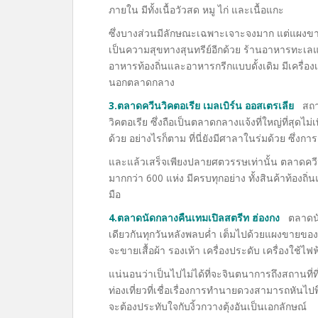
ภายใน มีทั้งเนื้อวัวสด หมู ไก่ และเนื้อแกะ
ซึ่งบางส่วนมีลักษณะเฉพาะเจาะจงมาก แต่แผงขาย
เป็นความสุขทางสุนทรีย์อีกด้วย ร้านอาหารทะเลแ
อาหารท้องถิ่นและอาหารกรีกแบบดั้งเดิม มีเครื
นอกตลาดกลาง
3.ตลาดควีนวิคตอเรีย เมลเบิร์น ออสเตรเลีย
สถาน
วิคตอเรีย ซึ่งถือเป็นตลาดกลางแจ้งที่ใหญ่ที่สุดไม
ด้วย อย่างไรก็ตาม ที่นี่ยังมีศาลาในร่มด้วย ซึ่งก
และแล้วเสร็จเพียงปลายศตวรรษเท่านั้น ตลาดคว
มากกว่า 600 แห่ง มีครบทุกอย่าง ทั้งสินค้าท้องถิ่
มือ
4.ตลาดนัดกลางคืนเทมเปิลสตรีท ฮ่องกง
ตลาดนัด
เดียวกันทุกวันหลังพลบค่ำ เต็มไปด้วยแผงขายขอ
จะขายเสื้อผ้า รองเท้า เครื่องประดับ เครื่องใช
แน่นอนว่าเป็นไปไม่ได้ที่จะจินตนาการถึงสถานที่ที่
ท่องเที่ยวที่เชื่อเรื่องการทำนายดวงสามารถหันไป
จะต้องประทับใจกับงิ้วกวางตุ้งอันเป็นเอกลักษณ์