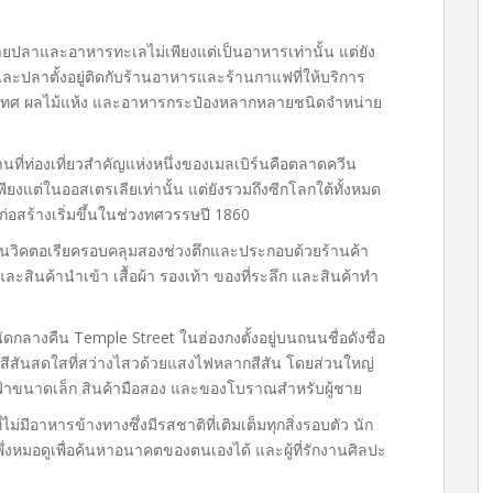
ปลาและอาหารทะเลไม่เพียงแต่เป็นอาหารเท่านั้น แต่ยัง
ละปลาตั้งอยู่ติดกับร้านอาหารและร้านกาแฟที่ให้บริการ
่องเทศ ผลไม้แห้ง และอาหารกระป๋องหลากหลายชนิดจำหน่าย
ที่ท่องเที่ยวสำคัญแห่งหนึ่งของเมลเบิร์นคือตลาดควีน
่เพียงแต่ในออสเตรเลียเท่านั้น แต่ยังรวมถึงซีกโลกใต้ทั้งหมด
ารก่อสร้างเริ่มขึ้นในช่วงทศวรรษปี 1860
ีนวิคตอเรียครอบคลุมสองช่วงตึกและประกอบด้วยร้านค้า
นและสินค้านำเข้า เสื้อผ้า รองเท้า ของที่ระลึก และสินค้าทำ
กลางคืน Temple Street ในฮ่องกงตั้งอยู่บนถนนชื่อดังชื่อ
งสีสันสดใสที่สว่างไสวด้วยแสงไฟหลากสีสัน โดยส่วนใหญ่
้ไฟฟ้าขนาดเล็ก สินค้ามือสอง และของโบราณสำหรับผู้ชาย
ไม่มีอาหารข้างทางซึ่งมีรสชาติที่เติมเต็มทุกสิ่งรอบตัว นัก
พึ่งหมอดูเพื่อค้นหาอนาคตของตนเองได้ และผู้ที่รักงานศิลปะ