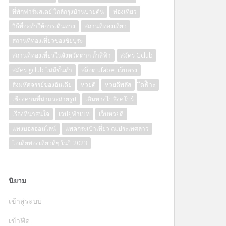
ที่พักฟาร์มสเตย์ ใกล้กรุงบ้านปายดิน
ท่องเที่ยว
วิธีที่จะทำให้การเดินทาง
สถานที่ท่องเที่ยว
สถานที่ท่องเที่ยวของชัยปุระ
สถานที่ท่องเที่ยวในจังหวัดตาก ถ้ำสีฟ้า
สมัคร Gclub
สมัคร gclub ไม่มีขั้นต่ำ
สล็อต ufabet เว็บตรง
สิ่งมหัศจรรย์ของอินเดีย
หวยดี
หวยดีพลัส
ีดฟิำะ
เชียงคานที่น่าแวะถ่ายรูป
เดินทางไปสิงคโปร์
เรื่องที่น่าสนใจ
เวปยูฟ่าเบท
เว็บหวยดี
แทงบอลออนไลน์
แพคกระเป๋าเที่ยว ณ.ประเทศลาว
ไอเดียท่องเที่ยวดีๆ ในปี 2023
นิยาม
เข้าสู่ระบบ
เข้าฟีด