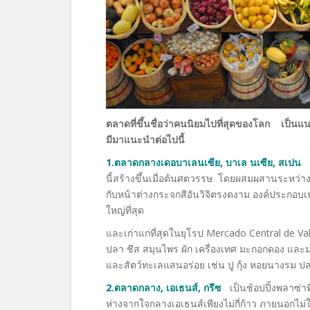
ตลาดที่ขึ้นชื่อว่าคนนิยมไปที่สุดของโลก เป็นแน
มีมาแนะนำต่อไปนี้
1.ตลาดกลางเดอบาเลนเซีย, บาเล นเซีย, สเปน
เ
นี้สร้างขึ้นเมื่อต้นศตวรรษ โดยผสมผสานระหว่า
กับหน้าต่างกระจกสีอันวิจิตรงดงาม องค์ประกอบเห
ใหญ่ที่สุด
และเก่าแก่ที่สุดในยุโรป Mercado Central de Va
ปลา ชีส สมุนไพร ผัก เครื่องเทศ มะกอกดอง และมะ
และสัตว์ทะเลแสนอร่อย เช่น ปู กุ้ง หอยนางรม ปล
2.ตลาดกลาง, เอเธนส์, กรีซ
เป็นช้อปปิ้งพลาซ่าท
ห่างจากใจกลางเอเธนส์เพียงไม่กี่ก้าว ภายนอกไม่ใ