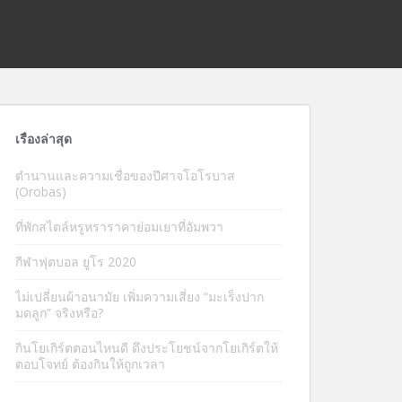
เรื่องล่าสุด
ตำนานและความเชื่อของปีศาจโอโรบาส
(Orobas)
ที่พักสไตล์หรูหราราคาย่อมเยาที่อัมพวา
กีฬาฟุตบอล ยูโร 2020
ไม่เปลี่ยนผ้าอนามัย เพิ่มความเสี่ยง “มะเร็งปาก
มดลูก” จริงหรือ?
กินโยเกิร์ตตอนไหนดี ดึงประโยชน์จากโยเกิร์ตให้
ตอบโจทย์ ต้องกินให้ถูกเวลา