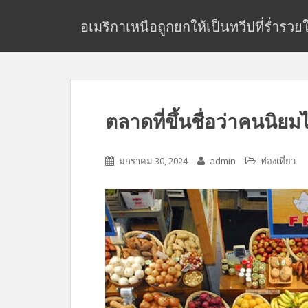
S
k
อเมริกาเหนือถูกยกให้เป็นทวีปที่ร่ำรว
i
p
t
o
m
ตลาดที่ขึ้นชื่อว่าคนนิย
a
i
n
มกราคม 30, 2024
admin
ท่องเที่ยว
c
o
n
t
e
n
t