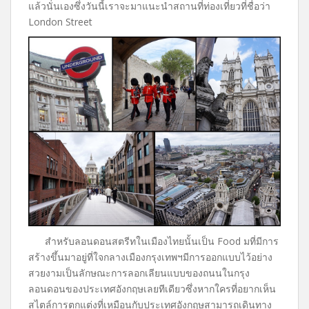
แล้วนั่นเองซึ่งวันนี้เราจะมาแนะนำสถานที่ท่องเที่ยวที่ชื่อว่า
London Street
สำหรับลอนดอนสตรีทในเมืองไทยนั้นเป็น
Food
มที่มีการ
สร้างขึ้นมาอยู่ที่ใจกลางเมืองกรุงเทพฯมีการออกแบบไว้อย่าง
สวยงามเป็นลักษณะการลอกเลียนแบบของถนนในกรุง
ลอนดอนของประเทศอังกฤษเลยทีเดียวซึ่งหากใครที่อยากเห็น
สไตล์การตกแต่งที่เหมือนกับประเทศอังกฤษสามารถเดินทาง