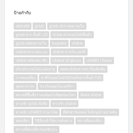
ป้ายกำกับ
alpha88
gclub
gclub slot เล่นผ่านเว็บ
gclub ฝาก ขั้นต่ำ 20
Gclub ฝากถอนไม่มีขั้นต่ำ
gclub สมัครผ่านเว็บ
huaydee
ufabet
ufabet ฝาก-ถอน เอง
ufabet ฝากเงิน ออโต้
ufabet สมัครสมาชิก
Ufabet เข้าสู่ระบบ
UFABET เว็บตรง
ufa slot เกมไหน แตกง่าย
www.ufabet.com เริ่มเดิมพัน
การท่องเที่ยว
คาสิโนออนไลน์ได้เงินจริงฝากขั้นต่ำ100
ชุดตรวจ hiv
ช่วงวันหยุดในแอฟริกา
ตลาดที่ขึ้นชื่อว่าคนนิยมไปที่สุดของโลก
ติดต่อ ufabet
ทางเข้า gclub มือถือ
ทางเข้า ufabet
ทางเข้า UFABET ภาษาไทย
ที่พักฟาร์มสเตย์ ใกล้กรุงบ้านปายดิน
ท่องเที่ยว
วิธีที่จะทำให้การเดินทาง
สถานที่ท่องเที่ยว
สถานที่ท่องเที่ยวของชัยปุระ