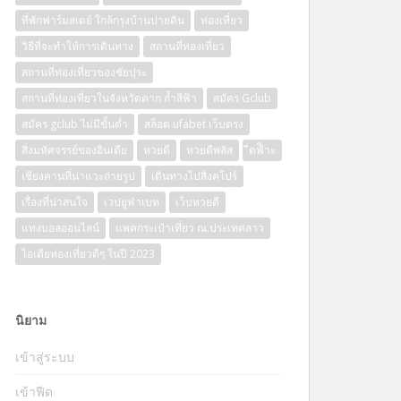
ที่พักฟาร์มสเตย์ ใกล้กรุงบ้านปายดิน
ท่องเที่ยว
วิธีที่จะทำให้การเดินทาง
สถานที่ท่องเที่ยว
สถานที่ท่องเที่ยวของชัยปุระ
สถานที่ท่องเที่ยวในจังหวัดตาก ถ้ำสีฟ้า
สมัคร Gclub
สมัคร gclub ไม่มีขั้นต่ำ
สล็อต ufabet เว็บตรง
สิ่งมหัศจรรย์ของอินเดีย
หวยดี
หวยดีพลัส
ีดฟิำะ
เชียงคานที่น่าแวะถ่ายรูป
เดินทางไปสิงคโปร์
เรื่องที่น่าสนใจ
เวปยูฟ่าเบท
เว็บหวยดี
แทงบอลออนไลน์
แพคกระเป๋าเที่ยว ณ.ประเทศลาว
ไอเดียท่องเที่ยวดีๆ ในปี 2023
นิยาม
เข้าสู่ระบบ
เข้าฟีด