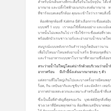
สำหรับนักเดินทางที่กระตือรือร้นในปัจจุบัน: 
มากมาย และปลั๊กไฟฟ้าอเนกประสงค์มากมาย หา
ที่ชาร์จแบตเตอรี่กล้อง คุณจะเข้าใจว่าเราพบสิ่
ห้องพักทุกห้องที่ Kalima มีตัวเลือกการเชื่อมต่อ
แบบฟรี 1 แบบ เราลองใช้ทั้งสองอย่าง และแม้แต่
บาทนั้นไม่แพงเกินไป เราจึงใช้การเชื่อมต่อที่
พร้อมฝักบัวเรนชาวเวอร์และอ่างอาบน้ำขนาดใหญ่
สมบูรณ์แบบหลังจากวันสำรวจภูเก็ตอันยาวนาน แ
เพื่อไปไหนมาไหนหลังอาบน้ำเสร็จ อีกสองจุดที่น่
และร้านอาหารแบบพาโนรามาที่สวยงามซึ่งล้อม
สระว่ายน้ำไม่ใหญ่โตแต่น่ารักด้วยบริเวณว่ายน้ำท
อากาศร้อน มีเก้าอี้นั่งเล่นมากมายรอบ ๆ ตัว
แต่สถานที่ไม่ใหญ่เกินไปและบางครั้งอาจมีคนพลุกพล
ร็อค, กิน เทปันยากิและซูชิบาร์ และมัลลิกา เทอ
อากาศถ่ายเทสะดวกและเหมาะสำหรับมื้อเช้าที่แสน
ซึ่งเป็นมื้อที่สำคัญที่สุดของวัน บุฟเฟ่ต์มีทุกสิ
ช่วงเวลาที่มีคนพลุกพล่าน ห้องฟิตเนสมีขนาดพ
ได้ ถัดจากนั้นคุณจะพบสโมสรสำหรับเด็ก