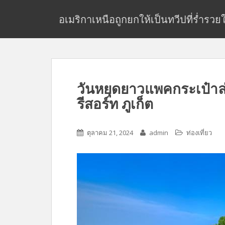
S
k
อเมริกาเหนือถูกยกให้เป็นทวีปที่ร่ำรว
i
p
t
o
m
วันหยุดยาวแพคกระเป๋าล่อ
a
i
รีสอร์ท ภูเก็ต
n
c
o
ตุลาคม 21, 2024
admin
ท่องเที่ยว
n
t
e
n
t