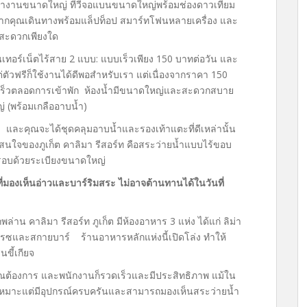
โต๊ะทำงานขนาดใหญ่ ทีวีจอแบนขนาดใหญ่พร้อมช่องดาวเทียม
กคุณเดินทางพร้อมแล็ปท็อป สมาร์ทโฟนหลายเครื่อง และ
งนี้สะดวกเพียงใด
อินเทอร์เน็ตไร้สาย 2 แบบ: แบบเร็วเพียง 150 บาทต่อวัน และ
ตัวฟรีก็ใช้งานได้ดีพอสำหรับเรา แต่เนื่องจากราคา 150
รวดเร็วตลอดการเข้าพัก ห้องน้ำมีขนาดใหญ่และสะดวกสบาย
 (พร้อมเกลืออาบน้ำ)
ละคุณจะได้ชุดคลุมอาบน้ำและรองเท้าแตะที่ดีเหล่านั้น
าสนใจของภูเก็ต คาลิมา รีสอร์ท คือสระว่ายน้ำแบบไร้ขอบ
รอบด้วยระเบียงขนาดใหญ่
ี่มองเห็นอ่าวและบาร์ริมสระ ไม่อาจต้านทานได้ในวันที่
่าน คาลิมา รีสอร์ท ภูเก็ต มีห้องอาหาร 3 แห่ง ได้แก่ ลิม่า
ร์เรซและสกายบาร์ ร้านอาหารหลักแห่งนี้เปิดโล่ง ทำให้
ขี้เกียจ
่งที่คุณต้องการ และพนักงานก็รวดเร็วและมีประสิทธิภาพ แม้ใน
อเหมาะแต่มีอุปกรณ์ครบครันและสามารถมองเห็นสระว่ายน้ำ