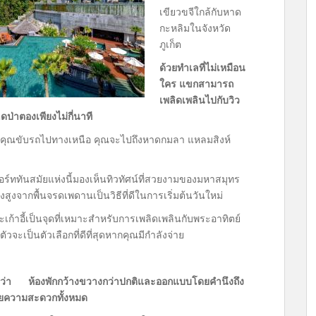
เขียวขจีใกล้กับหาด
กะหลิมในจังหวัด
ภูเก็ต
ด้วยทำเลที่ไม่เหมือน
ใคร แขกสามารถ
เพลิดเพลินไปกับวิว
ดป่าตองเพียงไม่กี่นาที
ุณขับรถไปทางเหนือ คุณจะไปถึงหาดกมลา แหลมสิงห์
ีสอร์ททันสมัยแห่งนี้มองเห็นทิวทัศน์ที่สวยงามของมหาสมุทร
สูงจากพื้นจรดเพดานเป็นวิธีที่ดีในการเริ่มต้นวันใหม่
ก้าอี้เป็นจุดที่เหมาะสำหรับการเพลิดเพลินกับพระอาทิตย์
จะเป็นตัวเลือกที่ดีที่สุดหากคุณมีกำลังจ่าย
กกว่า ห้องพักกว้างขวางกว่าปกติและออกแบบโดยคำนึงถึง
ยความสะดวกทั้งหมด