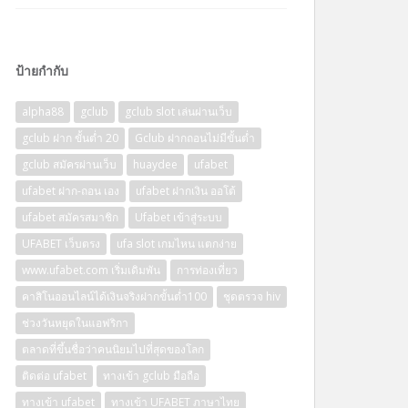
ป้ายกำกับ
alpha88
gclub
gclub slot เล่นผ่านเว็บ
gclub ฝาก ขั้นต่ำ 20
Gclub ฝากถอนไม่มีขั้นต่ำ
gclub สมัครผ่านเว็บ
huaydee
ufabet
ufabet ฝาก-ถอน เอง
ufabet ฝากเงิน ออโต้
ufabet สมัครสมาชิก
Ufabet เข้าสู่ระบบ
UFABET เว็บตรง
ufa slot เกมไหน แตกง่าย
www.ufabet.com เริ่มเดิมพัน
การท่องเที่ยว
คาสิโนออนไลน์ได้เงินจริงฝากขั้นต่ำ100
ชุดตรวจ hiv
ช่วงวันหยุดในแอฟริกา
ตลาดที่ขึ้นชื่อว่าคนนิยมไปที่สุดของโลก
ติดต่อ ufabet
ทางเข้า gclub มือถือ
ทางเข้า ufabet
ทางเข้า UFABET ภาษาไทย