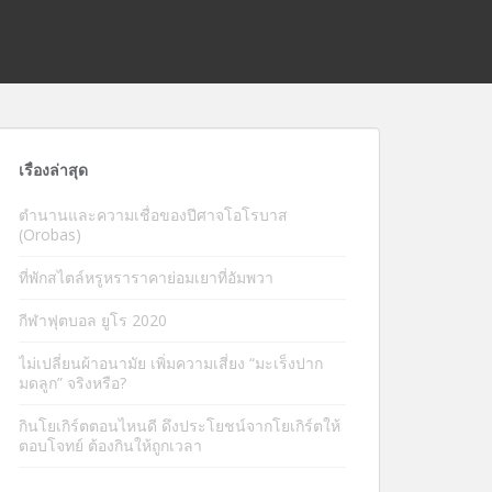
เรื่องล่าสุด
ตำนานและความเชื่อของปีศาจโอโรบาส
(Orobas)
ที่พักสไตล์หรูหราราคาย่อมเยาที่อัมพวา
กีฬาฟุตบอล ยูโร 2020
ไม่เปลี่ยนผ้าอนามัย เพิ่มความเสี่ยง “มะเร็งปาก
มดลูก” จริงหรือ?
กินโยเกิร์ตตอนไหนดี ดึงประโยชน์จากโยเกิร์ตให้
ตอบโจทย์ ต้องกินให้ถูกเวลา