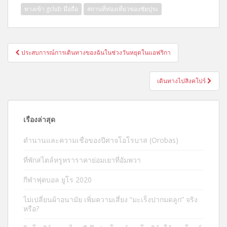
ทางเข้า gclub มือถือ
สถานที่ท่องเที่ยวของชัยปุระ
แนะแนว
ประสบการณ์การเดินทางของฉันในช่วงวันหยุดในแอฟริกา
เรื่อง
เดินทางไปสิงคโปร์
เรื่องล่าสุด
ตำนานและความเชื่อของปีศาจโอโรบาส (Orobas)
ที่พักสไตล์หรูหราราคาย่อมเยาที่อัมพวา
กีฬาฟุตบอล ยูโร 2020
ไม่เปลี่ยนผ้าอนามัย เพิ่มความเสี่ยง “มะเร็งปากมดลูก” จริง
หรือ?