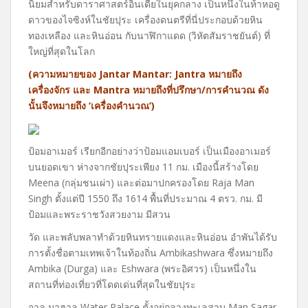
นิยมสำหรับดาราศาสตร์อินเดียในยุคกลาง เป็นหนึ่งในห้าหอดู
ดาวของไจซิงห์ในชัยปุระ เครื่องดนตรีที่นี่ประกอบด้วยหิน
ทองเหลือง และหินอ่อน กับนาฬิกาแดด (วิหัตสัมราชยันต์) ที่
ใหญ่ที่สุดในโลก
(ความหมายของ Jantar Mantar: Jantra หมายถึง
เครื่องจักร และ Mantra หมายถึงที่ปรึกษา/การคำนวณ ดัง
นั้นจึงหมายถึง ‘เครื่องคำนวณ’)
ป้อมอาเมอร์ เรียกอีกอย่างว่าป้อมแอมเบอร์ เป็นเมืองอาเมอร์
บนยอดเขา ห่างจากชัยปุระเพียง 11 กม. เมืองนี้สร้างโดย
Meena (กลุ่มชนเผ่า) และต่อมาปกครองโดย Raja Man
Singh ตั้งแต่ปี 1550 ถึง 1614 พื้นที่ประมาณ 4 ตรว. กม. มี
ป้อมและพระราชวังสวยงาม มีสวน
วัด และพลับพลาทำด้วยหินทรายแดงและหินอ่อน อำพันได้รับ
การตั้งชื่อตามเทพเจ้าในท้องถิ่น Ambikashwara ซึ่งหมายถึง
Ambika (Durga) และ Eshwara (พระอิศวร) เป็นหนึ่งใน
สถานที่ท่องเที่ยวที่โดดเด่นที่สุดในชัยปุระ
จาล มาฮาล Water Palace ตั้งอยู่กลางทะเลสาบ Man Sagar