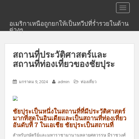
S
TOGGLE
k
i
อเมริกาเหนือถูกยกให้เป็นทวีปที่ร่ำรวยในด้าน
p
ต่างๆ
t
o
m
สถานที่ประวัติศาสตร์และ
a
i
สถานที่ท่องเที่ยวของชัยปุระ
n
c
o
มกราคม 9, 2024
admin
ท่องเที่ยว
n
t
e
ชัยปุระเป็นหนึ่งในสถานที่ที่มีประวัติศาสตร์
n
มากที่สุดในอินเดียและเป็นสถานที่ท่องเที่ยว
t
อันดับที่ 7 ในเอเชีย ชัยปุระเป็นสถานที่
สำหรับกษัตริย์และมหาราชามานานหลายศตวรรษ มีราชวงศ์