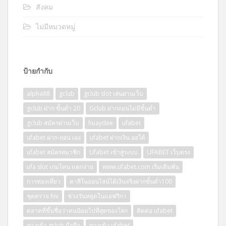
สังคม
ไม่มีหมวดหมู่
ป้ายกำกับ
alpha88
gclub
gclub slot เล่นผ่านเว็บ
gclub ฝาก ขั้นต่ำ 20
Gclub ฝากถอนไม่มีขั้นต่ำ
gclub สมัครผ่านเว็บ
huaydee
ufabet
ufabet ฝาก-ถอน เอง
ufabet ฝากเงิน ออโต้
ufabet สมัครสมาชิก
Ufabet เข้าสู่ระบบ
UFABET เว็บตรง
ufa slot เกมไหน แตกง่าย
www.ufabet.com เริ่มเดิมพัน
การท่องเที่ยว
คาสิโนออนไลน์ได้เงินจริงฝากขั้นต่ำ100
ชุดตรวจ hiv
ช่วงวันหยุดในแอฟริกา
ตลาดที่ขึ้นชื่อว่าคนนิยมไปที่สุดของโลก
ติดต่อ ufabet
ทางเข้า gclub มือถือ
ทางเข้า ufabet