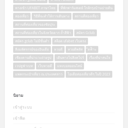
ทางเข้า UFABET ภาษาไทย
ที่พักฟาร์มสเตย์ ใกล้กรุงบ้านปายดิน
ท่องเที่ยว
วิธีที่จะทำให้การเดินทาง
สถานที่ท่องเที่ยว
สถานที่ท่องเที่ยวของชัยปุระ
สถานที่ท่องเที่ยวในจังหวัดตาก ถ้ำสีฟ้า
สมัคร Gclub
สมัคร gclub ไม่มีขั้นต่ำ
สล็อต ufabet เว็บตรง
สิ่งมหัศจรรย์ของอินเดีย
หวยดี
หวยดีพลัส
ีดฟิำะ
เชียงคานที่น่าแวะถ่ายรูป
เดินทางไปสิงคโปร์
เรื่องที่น่าสนใจ
เวปยูฟ่าเบท
เว็บหวยดี
แทงบอลออนไลน์
แพคกระเป๋าเที่ยว ณ.ประเทศลาว
ไอเดียท่องเที่ยวดีๆ ในปี 2023
นิยาม
เข้าสู่ระบบ
เข้าฟีด