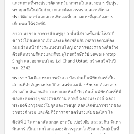
และสถานที่ทาง
ประวัติศาสตร์มากมายในและรอบ ๆ ชัยปุระ
หากคุณยังใหม่กับชัยปุระและต้องการทราบสถานที่ทาง
ประวัติศาสตร์และสถานที่ท่องเที่ยวบางแห่งที่คุณต้องการ
เยี่ยมชม ให้รู้จักที่นี่
ฮาวา มาฮาล อาคารสีชมพูสูง 5 ชั้นนี้สร้างขึ้นเพื่อให้สตรี
ชาววังได้ชมตลาดเปิดและเพลิดเพลินกับเทศกาลตามท้อง
ถนนผ่านหน้าต่างระแนงบานใหญ่ อาคารของราชวงศ์สร้าง
ด้วยหินทรายสีแดงและสีชมพูโดยกวีกษัตริย์ Sawai Pratap
Singh และออกแบบโดย Lal Chand Ustad; สร้างเสร็จในปี
พ.ศ. 2342
พระราชวังเมือง พระราชวังเก่า ปัจจุบันเป็นพิพิธภัณฑ์เป็น
สถานที่สำคัญทางประวัติศาสตร์ของเมืองชัยปุระ ตัวอาคาร
สร้างด้วยหินอ่อนสีขาวเทาและหินสี ปัจจุบันเป็นพิพิธภัณฑ์ที่มี
ของสะสมต่างๆ ของราชสถาน ส่าหรี ฉลองพระองค์ ฉลอง
พระองค์ อาวุธของโมกุลและราชปุต คอลเล็กชั่นภาพวาดของ
ราชวงศ์ พรม และคัมภีร์ดาราศาสตร์บางเล่มของไสว ใจ
ซิงห์ที่ 2 ในภาษาสันสกฤต อาหรับ เปอร์เซีย และละติน จันตา
มันตาร์ เป็นมรดกโลกขององค์การยูเนสโกซึ่งส่วนใหญ่เป็นที่