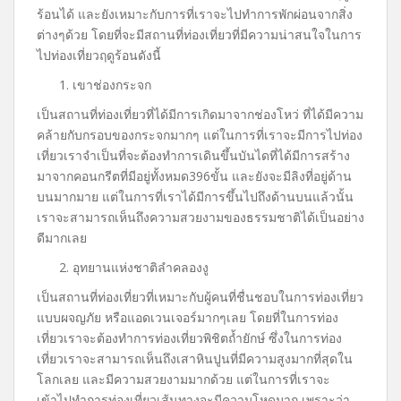
ร้อนได้ และยังเหมาะกับการที่เราจะไปทำการพักผ่อนจากสิ่ง
ต่างๆด้วย โดยที่จะมีสถานที่ท่องเที่ยวที่มีความน่าสนใจในการ
ไปท่องเที่ยวฤดูร้อนดังนี้
เขาช่องกระจก
เป็นสถานที่ท่องเที่ยวที่ได้มีการเกิดมาจากช่องโหว่ ที่ได้มีความ
คล้ายกับกรอบของกระจกมากๆ แต่ในการที่เราจะมีการไปท่อง
เที่ยวเราจำเป็นที่จะต้องทำการเดินขึ้นบันไดที่ได้มีการสร้าง
มาจากคอนกรีตที่มีอยู่ทั้งหมด396ขั้น และยังจะมีลิงที่อยู่ด้าน
บนมากมาย แต่ในการที่เราได้มีการขึ้นไปถึงด้านบนแล้วนั้น
เราจะสามารถเห็นถึงความสวยงามของธรรมชาติได้เป็นอย่าง
ดีมากเลย
อุทยานแห่งชาติลำคลองงู
เป็นสถานที่ท่องเที่ยวที่เหมาะกับผู้คนที่ชื่นชอบในการท่องเที่ยว
แบบผจญภัย หรือแอดเวนเจอร์มากๆเลย โดยที่ในการท่อง
เที่ยวเราจะต้องทำการท่องเที่ยวพิชิตถ้ำยักษ์ ซึ่งในการท่อง
เที่ยวเราจะสามารถเห็นถึงเสาหินปูนที่มีความสูงมากที่สุดใน
โลกเลย และมีความสวยงามมากด้วย แต่ในการที่เราจะ
เข้าไปทำการท่องเที่ยวเส้นทางจะมีความโหดมาก เพราะว่า