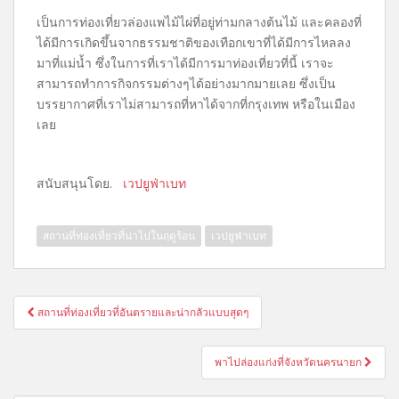
เป็นการท่องเที่ยวล่องแพไม้ไผ่ที่อยู่ท่ามกลางต้นไม้ และคลองที่
ได้มีการเกิดขึ้นจากธรรมชาติของเทือกเขาที่ได้มีการไหลลง
มาที่แม่น้ำ ซึ่งในการที่เราได้มีการมาท่องเที่ยวที่นี้ เราจะ
สามารถทำการกิจกรรมต่างๆได้อย่างมากมายเลย ซึ่งเป็น
บรรยากาศที่เราไม่สามารถที่หาได้จากที่กรุงเทพ หรือในเมือง
เลย
สนับสนุนโดย.
เวปยูฟ่าเบท
สถานที่ท่องเที่ยวที่น่าไปในฤดูร้อน
เวปยูฟ่าเบท
แนะแนว
สถานที่ท่องเที่ยวที่อันตรายและน่ากลัวแบบสุดๆ
เรื่อง
พาไปล่องแก่งที่จังหวัดนครนายก