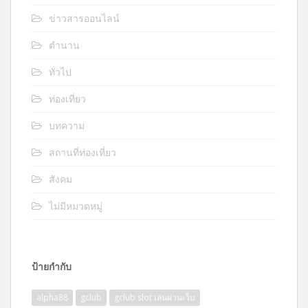
ข่าวสารออนไลน์
ตำนาน
ทั่วไป
ท่องเที่ยว
บทความ
สถานที่ท่องเที่ยว
สังคม
ไม่มีหมวดหมู่
ป้ายกำกับ
alpha88
gclub
gclub slot เล่นผ่านเว็บ