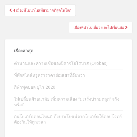
แนะแนว
4 เมืองที่ไม่น่าไปเที่ยวมากที่สุดในโลก
เรื่อง
เมืองที่น่าไปเที่ยว และไปเรียนต่อ
เรื่องล่าสุด
ตำนานและความเชื่อของปีศาจโอโรบาส (Orobas)
ที่พักสไตล์หรูหราราคาย่อมเยาที่อัมพวา
กีฬาฟุตบอล ยูโร 2020
ไม่เปลี่ยนผ้าอนามัย เพิ่มความเสี่ยง “มะเร็งปากมดลูก” จริง
หรือ?
กินโยเกิร์ตตอนไหนดี ดึงประโยชน์จากโยเกิร์ตให้ตอบโจทย์
ต้องกินให้ถูกเวลา