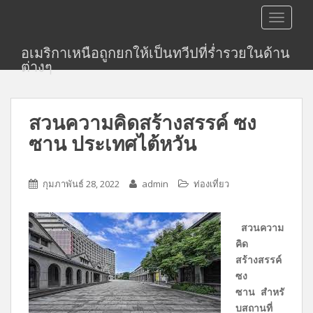
S
TOGGLE
k
i
อเมริกาเหนือถูกยกให้เป็นทวีปที่ร่ำรวยในด้าน
p
ต่างๆ
t
o
m
สวนความคิดสร้างสรรค์ ซง
a
i
ซาน ประเทศไต้หวัน
n
c
o
กุมภาพันธ์ 28, 2022
admin
ท่องเที่ยว
n
t
สวนความ
e
คิด
n
สร้างสรรค์
t
ซง
ซาน สำหรั
บสถานที่