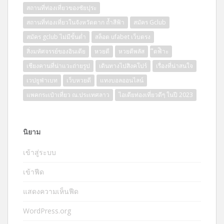
สถานที่ท่องเที่ยวของชัยปุระ
สถานที่ท่องเที่ยวในจังหวัดตาก ถ้ำสีฟ้า
สมัคร Gclub
สมัคร gclub ไม่มีขั้นต่ำ
สล็อต ufabet เว็บตรง
สิ่งมหัศจรรย์ของอินเดีย
หวยดี
หวยดีพลัส
ีดฟิำะ
เชียงคานที่น่าแวะถ่ายรูป
เดินทางไปสิงคโปร์
เรื่องที่น่าสนใจ
เวปยูฟ่าเบท
เว็บหวยดี
แทงบอลออนไลน์
แพคกระเป๋าเที่ยว ณ.ประเทศลาว
ไอเดียท่องเที่ยวดีๆ ในปี 2023
นิยาม
เข้าสู่ระบบ
เข้าฟีด
แสดงความเห็นฟีด
WordPress.org