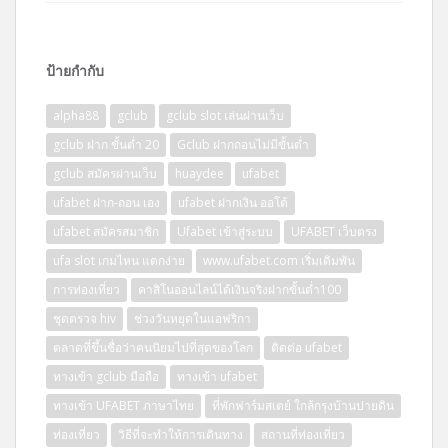
ป้ายกำกับ
alpha88
gclub
gclub slot เล่นผ่านเว็บ
gclub ฝาก ขั้นต่ำ 20
Gclub ฝากถอนไม่มีขั้นต่ำ
gclub สมัครผ่านเว็บ
huaydee
ufabet
ufabet ฝาก-ถอน เอง
ufabet ฝากเงิน ออโต้
ufabet สมัครสมาชิก
Ufabet เข้าสู่ระบบ
UFABET เว็บตรง
ufa slot เกมไหน แตกง่าย
www.ufabet.com เริ่มเดิมพัน
การท่องเที่ยว
คาสิโนออนไลน์ได้เงินจริงฝากขั้นต่ำ100
ชุดตรวจ hiv
ช่วงวันหยุดในแอฟริกา
ตลาดที่ขึ้นชื่อว่าคนนิยมไปที่สุดของโลก
ติดต่อ ufabet
ทางเข้า gclub มือถือ
ทางเข้า ufabet
ทางเข้า UFABET ภาษาไทย
ที่พักฟาร์มสเตย์ ใกล้กรุงบ้านปายดิน
ท่องเที่ยว
วิธีที่จะทำให้การเดินทาง
สถานที่ท่องเที่ยว