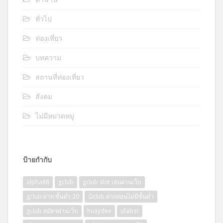
ทั่วไป
ท่องเที่ยว
บทความ
สถานที่ท่องเที่ยว
สังคม
ไม่มีหมวดหมู่
ป้ายกำกับ
alpha88
gclub
gclub slot เล่นผ่านเว็บ
gclub ฝาก ขั้นต่ำ 20
Gclub ฝากถอนไม่มีขั้นต่ำ
gclub สมัครผ่านเว็บ
huaydee
ufabet