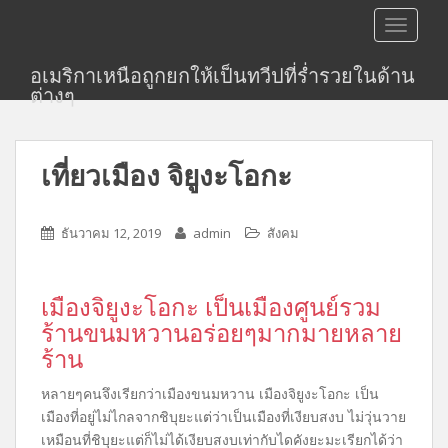
S
TOGGLE
k
i
อเมริกาเหนือถูกยกให้เป็นทวีปที่ร่ำรวยในด้าน
p
ต่างๆ
t
o
m
เที่ยวเมือง จิยูงะโอกะ
a
i
n
ธันวาคม 12, 2019
admin
สังคม
c
o
n
เมืองจิยูงะโอกะ เป็นเมืองศูนย์รวม
t
ร้านขนมหวานอร่อยๆมากมายหลาย
e
ร้าน
n
t
หลายๆคนจึงเรียกว่าเมืองขนมหวาน เมืองจิยูงะโอกะ เป็น
เมืองที่อยู่ไม่ไกลจากชิบุยะ
แต่ว่าเป็นเมืองที่เงียบสงบ ไม่วุ่นวาย
เหมือนที่ชิบุยะ
แต่ก็ไม่ได้เงียบสงบเท่ากับไดคังยะมะ
เรียกได้ว่า