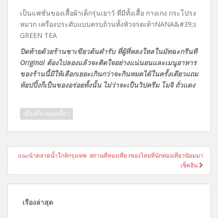
เป็นแฟชั่นของเสื้อผ้าเด็กรุ่นเยาว์ ที่มีทั้งเสื้อ กางเกง กระโปรง
หมวก เครื่องประดับ
แบบครบถ้วนทั้งหัวจรดเท้า
NANA&#39;s
GREEN TEA
ปิดท้ายด้วยร้านชาเขียวต้นตำรับ ที่ผู้ที่หลงใหลในมัทฉะกรีนที
Original ต้องไปลองแล้วจะติดใจอย่างแน่นอนและเมนูอาหาร
ของร้านนี้มีให้เลือกเยอะเกินกว่าจะกินหมดได้ในครั้งเดียวแถม
ท้อปปิ้งก็เป็นของอร่อยทั้งนั้น ไม่ว่าจะเป็นวิปครีม โมจิ ถั่วแดง
เมืองที่น่าท่องเที่ยว
แนะแนว
แนะนำตลาดน้ำใกล้กรุงเทพ สถานที่ท่องเที่ยวของไทยที่นักท่องเที่ยวนิยมมา
เรื่อง
เช็คอิน
เรื่องล่าสุด