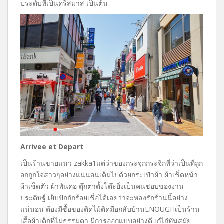
ประดับที่เป็นคริสมาส เป็นต้น
Arrivee et Depart
เป็นร้านขายแนว
zakka1
แต่ว่าของกระจุกกระจิกที่ว่าเป็นที่ถูก
อกถูกใจสาวๆอย่างแน่นอน
เต็มไปด้วยกระเป๋าผ้า ผ้าเช็ดหน้า
ผ้าเช็ดตัว ผ้าพันคอ ตุ๊กตาตั้งโต๊ะ
ยิ่งเป็นคนชอบของงาน
ประดิษฐ์ เย็บปักถักร้อย
เชื่อได้เลยว่าจะหลงรักร้านนี้อย่าง
แน่นอน ต้องมีซื้อของติดไม้ติดมือกลับบ้าน
ENOUGH
เป็นร้าน
เสื้อผ้าเด็กที่ไม่ธรรมดา มีการออกแบบอย่างดี เก๋ไก๋ทันสมัย