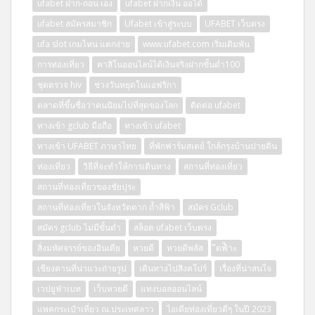
ufabet ฝาก-ถอน เอง
ufabet ฝากเงิน ออโต้
ufabet สมัครสมาชิก
Ufabet เข้าสู่ระบบ
UFABET เว็บตรง
ufa slot เกมไหน แตกง่าย
www.ufabet.com เริ่มเดิมพัน
การท่องเที่ยว
คาสิโนออนไลน์ได้เงินจริงฝากขั้นต่ำ100
ชุดตรวจ hiv
ช่วงวันหยุดในแอฟริกา
ตลาดที่ขึ้นชื่อว่าคนนิยมไปที่สุดของโลก
ติดต่อ ufabet
ทางเข้า gclub มือถือ
ทางเข้า ufabet
ทางเข้า UFABET ภาษาไทย
ที่พักฟาร์มสเตย์ ใกล้กรุงบ้านปายดิน
ท่องเที่ยว
วิธีที่จะทำให้การเดินทาง
สถานที่ท่องเที่ยว
สถานที่ท่องเที่ยวของชัยปุระ
สถานที่ท่องเที่ยวในจังหวัดตาก ถ้ำสีฟ้า
สมัคร Gclub
สมัคร gclub ไม่มีขั้นต่ำ
สล็อต ufabet เว็บตรง
สิ่งมหัศจรรย์ของอินเดีย
หวยดี
หวยดีพลัส
ีดฟิำะ
เชียงคานที่น่าแวะถ่ายรูป
เดินทางไปสิงคโปร์
เรื่องที่น่าสนใจ
เวปยูฟ่าเบท
เว็บหวยดี
แทงบอลออนไลน์
แพคกระเป๋าเที่ยว ณ.ประเทศลาว
ไอเดียท่องเที่ยวดีๆ ในปี 2023