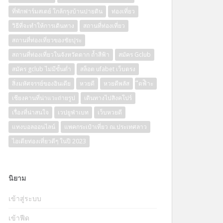
ที่พักฟาร์มสเตย์ ใกล้กรุงบ้านปายดิน
ท่องเที่ยว
วิธีที่จะทำให้การเดินทาง
สถานที่ท่องเที่ยว
สถานที่ท่องเที่ยวของชัยปุระ
สถานที่ท่องเที่ยวในจังหวัดตาก ถ้ำสีฟ้า
สมัคร Gclub
สมัคร gclub ไม่มีขั้นต่ำ
สล็อต ufabet เว็บตรง
สิ่งมหัศจรรย์ของอินเดีย
หวยดี
หวยดีพลัส
ีดฟิำะ
เชียงคานที่น่าแวะถ่ายรูป
เดินทางไปสิงคโปร์
เรื่องที่น่าสนใจ
เวปยูฟ่าเบท
เว็บหวยดี
แทงบอลออนไลน์
แพคกระเป๋าเที่ยว ณ.ประเทศลาว
ไอเดียท่องเที่ยวดีๆ ในปี 2023
นิยาม
เข้าสู่ระบบ
เข้าฟีด