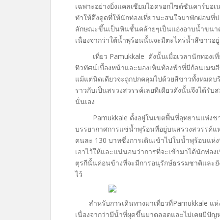
เฉพาะอย่างยิ่งแคลเซียมไฮดรอกไซด์ซันคาร์บอเนต ที
ทำให้ดึงดูดที่ให้นักท่องเที่ยวนะสนใจมาพักผ่อนที่บ่อ
ลักษณะขึ้นเป็นหินชั้นคล้ายๆเป็นแอ่งอาบน้ำขนา
เนื่องจากว่าใต้น้ำพุร้อนนั้นจะมีตะไคร่น้ำสีขาวอยู่
เที่ยว Pamukkale ดังนั้นเมื่อเวลานักท่องเที่ยว
ทิวทัศน์เบื้องหน้าและมองเห็นท้องฟ้าที่มีก้อนเมฆสีขาว
แม้แต่นิดเดียวจะถูกปกคลุมไปด้วยสีขาวทั้งหมดบริเว
ราวกับเป็นสรวงสวรรค์เลยทีเดียวดังนั้นจึงได้รับ
นั่นเอง
Pamukkale ตั้งอยู่ในเขตพื้นที่อุทยานแห่งชาติ
บรรยากาศการแช่น้ำพุร้อนที่อยู่บนสรวงสวรรค์แห่ง
คนละ 130 บาทซึ่งการเดินเข้าไปในน้ำพุร้อนแห่งนี
เอาไว้ให้และแน่นอนว่าการที่จะเข้ามาได้นักท่อง
ตุรกีนั้นค่อนข้างที่จะมีการอนุรักษ์ธรรมชาติและย
ไว้
สำหรับการเดินทางมาเที่ยวที่Pamukkale แห่งนี้น
เนื่องจากว่ามีน้ำที่ผุดขึ้นมาตลอดและไม่เคยมีปั