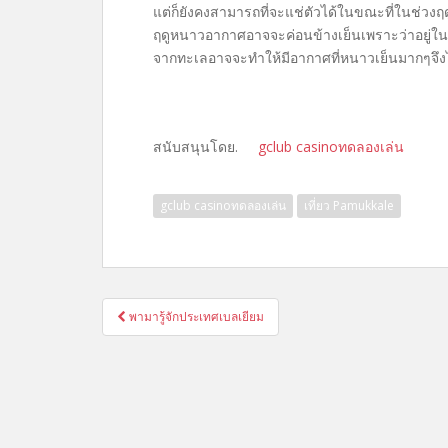
แต่ก็ยังคงสามารถที่จะแช่ตัวได้ในขณะที่ในช่วงฤดู
ฤดูหนาวอากาศอาจจะค่อนข้างเย็นเพราะว่าอยู่ในที่โ
จากทะเลอาจจะทำให้มีอากาศที่หนาวเย็นมากๆจึง
สนับสนุนโดย.
gclub casinoทดลองเล่น
gclub casinoทดลองเล่น
เที่ยว Pamukkale
แนะแนว
พามารู้จักประเทศเบลเยียม
เรื่อง