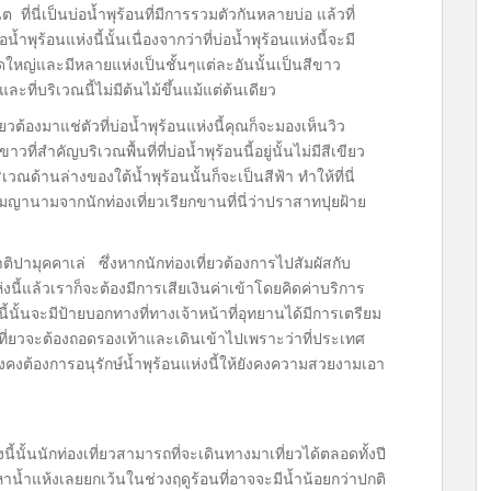
่นี่เป็นบ่อน้ำพุร้อนที่มีการรวมตัวกันหลายบ่อ แล้วที่
น้ำพุร้อนแห่งนี้นั้นเนื่องจากว่าที่บ่อน้ำพุร้อนแห่งนี้จะมี
ดใหญ่และมีหลายแห่งเป็นชั้นๆแต่ละอันนั้นเป็นสีขาว
และที่บริเวณนี้ไม่มีต้นไม้ขึ้นแม้แต่ต้นเดียว
ต้องมาแช่ตัวที่บ่อน้ำพุร้อนแห่งนี้คุณก็จะมองเห็นวิว
ที่สำคัญบริเวณพื้นที่ที่บ่อน้ำพุร้อนนี้อยู่นั้นไม่มีสีเขียว
ณด้านล่างของใต้น้ำพุร้อนนั้นก็จะเป็นสีฟ้า ทำให้ที่นี่
สมญานามจากนักท่องเที่ยวเรียกขานที่นี่ว่าปราสาทปุยฝ้าย
ปามุคคาเล่ ซึ่งหากนักท่องเที่ยวต้องการไปสัมผัสกับ
นี้แล้วเราก็จะต้องมีการเสียเงินค่าเข้าโดยคิดค่าบริการ
้นั้นจะมีป้ายบอกทางที่ทางเจ้าหน้าที่อุทยานได้มีการเตรียม
เที่ยวจะต้องถอดรองเท้าและเดินเข้าไปเพราะว่าที่ประเทศ
ังคงต้องการอนุรักษ์น้ำพุร้อนแห่งนี้ให้ยังคงความสวยงามเอา
ั้นนักท่องเที่ยวสามารถที่จะเดินทางมาเที่ยวได้ตลอดทั้งปี
ญหาน้ำแห้งเลยยกเว้นในช่วงฤดูร้อนที่อาจจะมีน้ำน้อยกว่าปกติ