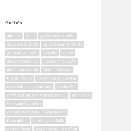
ป้ายกำกับ
alpha88
gclub
gclub slot เล่นผ่านเว็บ
gclub ฝาก ขั้นต่ำ 20
Gclub ฝากถอนไม่มีขั้นต่ำ
gclub สมัครผ่านเว็บ
huaydee
ufabet
ufabet ฝาก-ถอน เอง
ufabet ฝากเงิน ออโต้
ufabet สมัครสมาชิก
Ufabet เข้าสู่ระบบ
UFABET เว็บตรง
ufa slot เกมไหน แตกง่าย
www.ufabet.com เริ่มเดิมพัน
การท่องเที่ยว
คาสิโนออนไลน์ได้เงินจริงฝากขั้นต่ำ100
ชุดตรวจ hiv
ช่วงวันหยุดในแอฟริกา
ตลาดที่ขึ้นชื่อว่าคนนิยมไปที่สุดของโลก
ติดต่อ ufabet
ทางเข้า gclub มือถือ
ทางเข้า ufabet
ทางเข้า UFABET ภาษาไทย