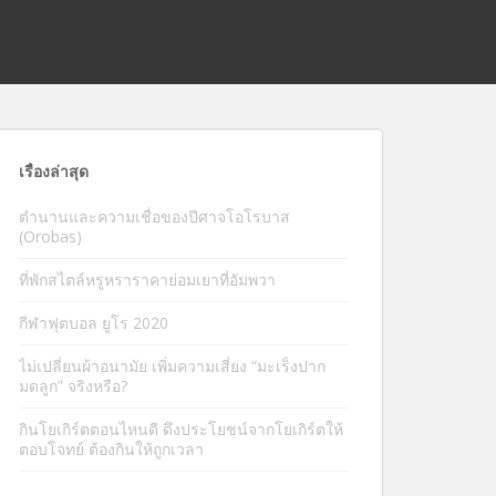
เรื่องล่าสุด
ตำนานและความเชื่อของปีศาจโอโรบาส
(Orobas)
ที่พักสไตล์หรูหราราคาย่อมเยาที่อัมพวา
กีฬาฟุตบอล ยูโร 2020
ไม่เปลี่ยนผ้าอนามัย เพิ่มความเสี่ยง “มะเร็งปาก
มดลูก” จริงหรือ?
กินโยเกิร์ตตอนไหนดี ดึงประโยชน์จากโยเกิร์ตให้
ตอบโจทย์ ต้องกินให้ถูกเวลา