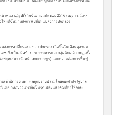
ือสยามในขณะนั้น) ต้องเผชิญกับความขัดแย้งทางการเมือง
้าคณะปฏิรูปที่เกิดขึ้นภายหลัง พ.ศ. 2516 เหตุการณ์เหล่า
าจใหม่ที่ขึ้นมาหลังการเปลี่ยนแปลงการปกครอง
ึ้นหลังการเปลี่ยนแปลงการปกครอง เกิดขึ้นในเดือนตุลาคม
ดช ซึ่งเป็นอดีตข้าราชการทหารและกลุ่มนิยมเจ้า กบฏครั้ง
พลพยุหเสนา (หัวหน้าคณะราษฎร) และความต้องการฟื้นฟู
เข้ายึดกรุงเทพฯ แต่ถูกปราบปรามโดยกองกำลังรัฐบาล
ฝรั่งเศส กบฏบวรเดชถือเป็นจุดเปลี่ยนสำคัญที่ทำให้คณะ