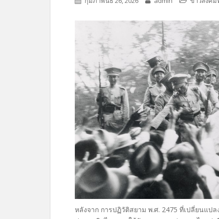
กุมภาพันธ์ 26, 2026
admin
ข่าวสังคมท
หลังจาก การปฏิวัติสยาม พ.ศ. 2475 ที่เปลี่ย