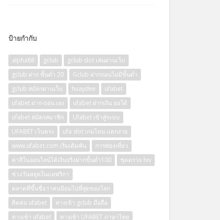
ป้ายกำกับ
alpha88
gclub
gclub slot เล่นผ่านเว็บ
gclub ฝาก ขั้นต่ำ 20
Gclub ฝากถอนไม่มีขั้นต่ำ
gclub สมัครผ่านเว็บ
huaydee
ufabet
ufabet ฝาก-ถอน เอง
ufabet ฝากเงิน ออโต้
ufabet สมัครสมาชิก
Ufabet เข้าสู่ระบบ
UFABET เว็บตรง
ufa slot เกมไหน แตกง่าย
www.ufabet.com เริ่มเดิมพัน
การท่องเที่ยว
คาสิโนออนไลน์ได้เงินจริงฝากขั้นต่ำ100
ชุดตรวจ hiv
ช่วงวันหยุดในแอฟริกา
ตลาดที่ขึ้นชื่อว่าคนนิยมไปที่สุดของโลก
ติดต่อ ufabet
ทางเข้า gclub มือถือ
ทางเข้า ufabet
ทางเข้า UFABET ภาษาไทย