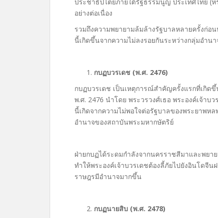
ประชาธิปไตยภายใต้รัฐธรรมนูญ ประเทศไทย (หร
อย่างต่อเนื่อง
รวมถึงความพยายามล้มล้างรัฐบาลหลายครั้งก่อนหน
นี้เกิดขึ้นจากความไม่ลงรอยกันระหว่างกลุ่มอำน
กบฏบวรเดช (พ.ศ. 2476)
กบฏบวรเดช เป็นเหตุการณ์สำคัญครั้งแรกที่เกิดข
พ.ศ. 2476 นำโดย พระวรวงศ์เธอ พระองค์เจ้าบวรเ
นี้เกิดจากความไม่พอใจต่อรัฐบาลของพระยาพหล
อำนาจของสถาบันพระมหากษัตริย์
ฝ่ายกบฏได้ระดมกำลังจากนครราชสีมาและพยายาม
ทำให้พระองค์เจ้าบวรเดชต้องลี้ภัยไปยังอินโดจีน
ราษฎรมีอำนาจมากขึ้น
กบฏนายสิบ (พ.ศ. 2478)