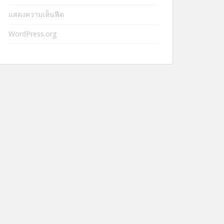
แสดงความเห็นฟีด
WordPress.org