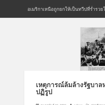
S
k
อเมริกาเหนือถูกยกให้เป็นทวีปที่ร่ำรว
i
p
t
o
m
a
i
n
c
o
n
t
e
เหตุการณ์ล้มล้างรัฐบาล
n
t
ปฏิรูป