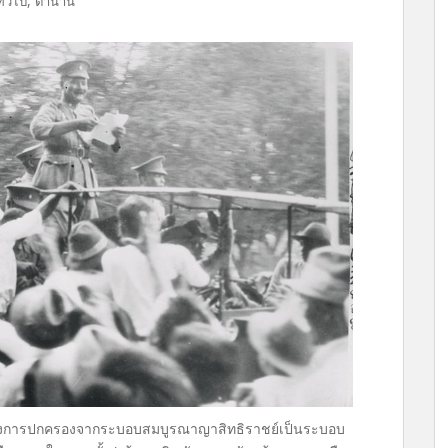
,
ั่วไป
ตำนาน
นแปลงการปกครองจากระบอบสมบูรณาญาสิทธิราชย์เป็นระบอบ