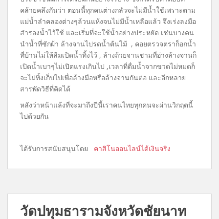
คล้ายคลึงกันว่า ตอนนี้ทุกคนต่างกลัวจะไม่มีน้ำใช้เพราะตาม
แม่น้ำลำคลองต่างๆล้วนแห้งจนไม่มีน้ำเหลือแล้ว จึงเร่งลงมือ
สำรองน้ำไว้ใช้ และเริ่มที่จะใช้น้ำอย่างประหยัด เช่นบางคน
นำน้ำที่ซักผ้า ล้างจานไปรดน้ำต้นไม้ , คอยตรวจตราก็อกน้ำ
ที่บ้านไม่ให้ลืมเปิดน้ำทิ้งไว้ , ล้างถ้วยจานชามที่อ่างล้างจานก็
เปิดน้ำเบาๆไม่เปิดแรงเกินไป ,เวลาที่ดื่มน้ำจากขวดไม่หมดก็
จะไม่ทิ้งเก็บไปเพื่อล้างมือหรือล้างจานกันต่อ และอีกหลาย
สารพัดวิธีที่คิดได้
หลังว่าหน้าแล้งที่จะมาถึงปีนี้เราคนไทยทุกคนจะผ่านวิกฤตนี้
ไปด้วยกัน
ได้รับการสนับสนุนโดย
คาสิโนออนไลน์ได้เงินจริง
วัดปทุมธารามจังหวัดชัยนาท