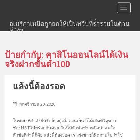
S
TOGGLE
k
i
อเมริกาเหนือถูกยกให้เป็นทวีปที่ร่ำรวยในด้าน
p
ต่างๆ
t
o
m
ป้ายกำกับ:
คาสิโนออนไลน์ได้เงิน
a
i
จริงฝากขั้นต่ำ100
n
c
o
แล้งนี้ต้องรอด
n
t
e
พฤศจิกายน 20, 2020
n
t
ในขณะที่กำลังยืนรีดผ้าอยู่เมื่อตอนเย็น ก็ได้เปิดทีวีดูข่าว
ช่องNBTไปพร้อมกันด้วย วันนี้มีหัวข้อข่าวหนึ่งน่าสนใจ
หัวข้อที่ว่านี้ก็คือ แล้งนี้ต้องรอด เราฟังข่าวก็คิดตามไปว่าใช่