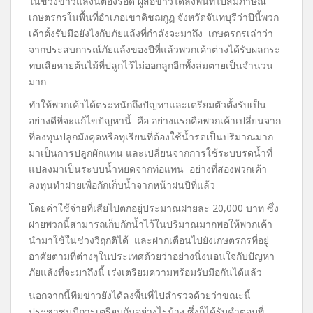
ในช่วงข่าวแล้งนี้ต้องรอด ผู้สื่อข่าวได้ลงพื้นที่ไปสัมภาษณ์
เกษตรกรในพื้นที่อำเภอเขา
คิชฌกูฏ
จังหวัดจันทบุรีว่าปีนี้พวก
เค้าตั้งรับมือยังไงกับภัยแล้งที่กำลังจะมาถึง เกษตรกรเล่าว่า
จากประสบการณ์ภัยแล้งของปีที่แล้วพวกเค้าต่างได้รับผลกระ
ทบเสียหายต้นไม้ที่ปลูกไว้ไม่ออกลูกอีกทั้งล่มตายเป็นจำนวน
มาก
ทำให้พวกเค้าได้ตระหนักถึงปัญหาและเตรียมตัวตั้งรับเป็น
อย่างดีที่จะแก้ไขปัญหานี้ คือ อย่างแรกคือพวกเค้าเปลี่ยนจาก
ที่ลงทุนปลูกมังคุดหรือทุเรียนที่ต้องใช้น้ำรดเป็นปริมาณมาก
มาเป็นการปลูกผักแทน และเปลี่ยนจากการใช้ระบบรดน้ำที่
แปลงมาเป็นระบบน้ำหยดจากท่อแทน อย่างที่สองพวกเค้า
ลงทุนทำฝายเพื่อกักเก็บน้ำจากหน้าฝนปีที่แล้ว
โดยค่าใช้จ่ายที่เสียไปตกอยู่ประมาณฝายละ 20,000 บาท ซึ่ง
ฝายพวกนี้สามารถเก็บกักน้ำไว้ในปริมาณมากพอให้พวกเค้า
นำมาใช้ในช่วงวิฤกติได้ และฝากเตือนไปยังเกษตรกรที่อยู่
อาศัยตามที่ต่างๆในประเทศด้วยว่าอย่างนิ่งนอนใจกับปัญหา
ภัยแล้งที่จะมาถึงนี้ เร่งเตรียมความพร้อมรับมือกันได้แล้ว
นอกจากนี้ทีมข่าวยังได้ลงพื้นที่ไปสำรวจด้วยว่าขณะนี้
ประชาชนมีการเตรียมกันอย่างไรบ้าง ซึ่งก็ได้รับคำตอบที่