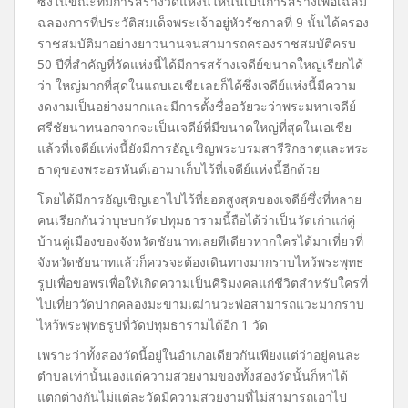
ซึ่งในขณะที่มีการสร้างวัดแห่งนี้ให้นั้นเป็นการสร้างเพื่อเฉลิม
ฉลองการที่ประวัติสมเด็จพระเจ้าอยู่หัวรัชกาลที่ 9 นั้นได้ครอง
ราชสมบัติมาอย่างยาวนานจนสามารถครองราชสมบัติครบ
50 ปีที่สำคัญที่วัดแห่งนี้ได้มีการสร้างเจดีย์ขนาดใหญ่เรียกได้
ว่า ใหญ่มากที่สุดในแถบเอเชียเลยก็ได้ซึ่งเจดีย์แห่งนี้มีความ
งดงามเป็นอย่างมากและมีการตั้งชื่ออวัยวะว่าพระมหาเจดีย์
ศรีชัยนาทนอกจากจะเป็นเจดีย์ที่มีขนาดใหญ่ที่สุดในเอเชีย
แล้วที่เจดีย์แห่งนี้ยังมีการอัญเชิญพระบรมสารีริกธาตุและพระ
ธาตุของพระอรหันต์เอามาเก็บไว้ที่เจดีย์แห่งนี้อีกด้วย
โดยได้มีการอัญเชิญเอาไปไว้ที่ยอดสูงสุดของเจดีย์ซึ่งที่หลาย
คนเรียกกันว่าบุษบกวัดปทุมธารามนี้ถือได้ว่าเป็นวัดเก่าแก่คู่
บ้านคู่เมืองของจังหวัดชัยนาทเลยทีเดียวหากใครได้มาเที่ยวที่
จังหวัดชัยนาทแล้วก็ควรจะต้องเดินทางมากราบไหว้พระพุทธ
รูปเพื่อขอพรเพื่อให้เกิดความเป็นศิริมงคลแก่ชีวิตสำหรับใครที่
ไปเที่ยววัดปากคลองมะขามเฒ่านวะพ่อสามารถแวะมากราบ
ไหว้พระพุทธรูปที่วัดปทุมธารามได้อีก 1 วัด
เพราะว่าทั้งสองวัดนี้อยู่ในอำเภอเดียวกันเพียงแต่ว่าอยู่คนละ
ตำบลเท่านั้นเองแต่ความสวยงามของทั้งสองวัดนั้นก็หาได้
แตกต่างกันไม่แต่ละวัดมีความสวยงามที่ไม่สามารถเอาไป