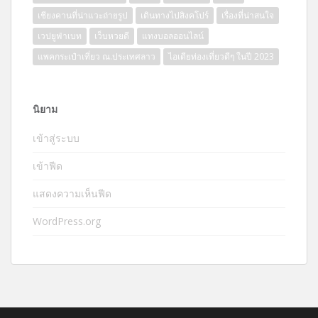
เชียงคานที่น่าแวะถ่ายรูป
เดินทางไปสิงคโปร์
เรื่องที่น่าสนใจ
เวปยูฟ่าเบท
เว็บหวยดี
แทงบอลออนไลน์
แพคกระเป๋าเที่ยว ณ.ประเทศลาว
ไอเดียท่องเที่ยวดีๆ ในปี 2023
นิยาม
เข้าสู่ระบบ
เข้าฟีด
แสดงความเห็นฟีด
WordPress.org