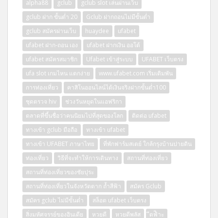
alpha88
gclub
gclub slot เล่นผ่านเว็บ
gclub ฝาก ขั้นต่ำ 20
Gclub ฝากถอนไม่มีขั้นต่ำ
gclub สมัครผ่านเว็บ
huaydee
ufabet
ufabet ฝาก-ถอน เอง
ufabet ฝากเงิน ออโต้
ufabet สมัครสมาชิก
Ufabet เข้าสู่ระบบ
UFABET เว็บตรง
ufa slot เกมไหน แตกง่าย
www.ufabet.com เริ่มเดิมพัน
การท่องเที่ยว
คาสิโนออนไลน์ได้เงินจริงฝากขั้นต่ำ100
ชุดตรวจ hiv
ช่วงวันหยุดในแอฟริกา
ตลาดที่ขึ้นชื่อว่าคนนิยมไปที่สุดของโลก
ติดต่อ ufabet
ทางเข้า gclub มือถือ
ทางเข้า ufabet
ทางเข้า UFABET ภาษาไทย
ที่พักฟาร์มสเตย์ ใกล้กรุงบ้านปายดิน
ท่องเที่ยว
วิธีที่จะทำให้การเดินทาง
สถานที่ท่องเที่ยว
สถานที่ท่องเที่ยวของชัยปุระ
สถานที่ท่องเที่ยวในจังหวัดตาก ถ้ำสีฟ้า
สมัคร Gclub
สมัคร gclub ไม่มีขั้นต่ำ
สล็อต ufabet เว็บตรง
สิ่งมหัศจรรย์ของอินเดีย
หวยดี
หวยดีพลัส
ีดฟิำะ