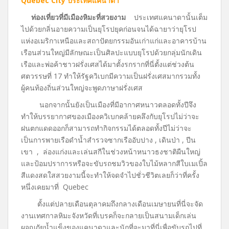
Quebec City ประเทศแคนาดา
ท่องเที่ยวที่มีเมืองหิมะที่สวยงาม
ประเทศแคนาดานั้นเต็ม
ไปด้วยกลิ่นอายความเป็นยุโรปยุคก่อนจนได้ฉายาว่ายุโรป
แห่งอเมริกาเหนือและสถาปัตยกรรมอันเก่าแก่และอาคารบ้าน
เรือนส่วนใหญ่มีลักษณะเป็นศิลปะแบบยุโรปด้วยกลุ่มนักเดิน
เรือและพ่อค้าชาวฝรั่งเศสได้มาตั้งรกรากที่นี่ตั้งแต่ช่วงต้น
ศตวรรษที่ 17 ทำให้รัฐควิเบกมีความเป็นฝรั่งเศสมากรวมทั้ง
ผู้คนท้องถิ่นส่วนใหญ่จะพูดภาษาฝรั่งเศส
นอกจากนั้นยังเป็นเมืองที่มีอากาศหนาวตลอดทั้งปีจึง
ทำให้บรรยากาศของเมืองควิเบกคล้ายคลึงกับยุโรปไม่ว่าจะ
ฝนตกแดดออกก็สามารถทำกิจกรรมได้ตลอดทั้งปีไม่ว่าจะ
เป็นการพายเรือดำน้ำสำรวจซากเรืออับปาง , เดินป่า , ปีน
เขา , ล่องแก่งและเล่นสกีในช่วงหน้าหนาวธงชาติผืนใหญ่
และป้อมปราการหรือจะขับรถชมวิวของใบไม้หลากสีใบเมเปิ้ล
สีแดงสดใสสวยงามนี้จะทำให้จดจำไปชั่วชีวิตเลยก็ว่าที่ครั้ง
หนึ่งเคยมาที่ Quebec
ตั้งแต่ปลายเดือนตุลาคมถึงกลางเดือนเมษายนที่นี่จะจัด
งานเทศกาลหิมะจังหวัดที่เบรคก็จะกลายเป็นสนามเด็กเล่น
ผจญภัยน้ำแข็งของแคนาดาและนักที่จะมาที่นี่เพื่อขับรถไปที่