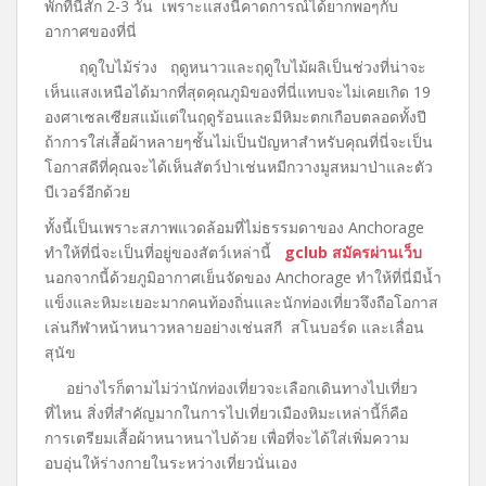
พักที่นี่สัก 2-3 วัน เพราะแสงนี้คาดการณ์ได้ยากพอๆกับ
อากาศของที่นี่
ฤดูใบไม้ร่วง ฤดูหนาวและฤดูใบไม้ผลิเป็นช่วงที่น่าจะ
เห็นแสงเหนือได้มากที่สุดคุณภูมิของที่นี่แทบจะไม่เคยเกิด 19
องศาเซลเซียสแม้แต่ในฤดูร้อนและมีหิมะตกเกือบตลอดทั้งปี
ถ้าการใส่เสื้อผ้าหลายๆชั้นไม่เป็นปัญหาสำหรับคุณที่นี่จะเป็น
โอกาสดีที่คุณจะได้เห็นสัตว์ป่าเช่นหมีกวางมูสหมาป่าและตัว
บีเวอร์อีกด้วย
ทั้งนี้เป็นเพราะสภาพแวดล้อมที่ไม่ธรรมดาของ Anchorage
ทำให้ที่นี่จะเป็นที่อยู่ของสัตว์เหล่านี้
gclub สมัครผ่านเว็บ
นอกจากนี้ด้วยภูมิอากาศเย็นจัดของ Anchorage ทำให้ที่นี่มีน้ำ
แข็งและหิมะเยอะมากคนท้องถิ่นและนักท่องเที่ยวจึงถือโอกาส
เล่นกีฬาหน้าหนาวหลายอย่างเช่นสกี สโนบอร์ด และเลื่อน
สุนัข
อย่างไรก็ตามไม่ว่านักท่องเที่ยวจะเลือกเดินทางไปเที่ยว
ที่ไหน สิ่งที่สำคัญมากในการไปเที่ยวเมืองหิมะเหล่านี้ก็คือ
การเตรียมเสื้อผ้าหนาหนาไปด้วย เพื่อที่จะได้ใส่เพิ่มความ
อบอุ่นให้ร่างกายในระหว่างเที่ยวนั่นเอง