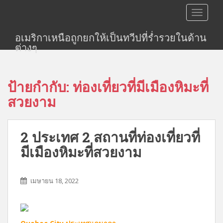
S
TOGGLE
k
i
อเมริกาเหนือถูกยกให้เป็นทวีปที่ร่ำรวยในด้าน
p
ต่างๆ
t
o
m
ป้ายกำกับ:
ท่องเที่ยวที่มีเมืองหิมะที่
a
i
สวยงาม
n
c
o
2 ประเทศ 2 สถานที่ท่องเที่ยวที่
n
มีเมืองหิมะที่สวยงาม
t
e
n
เมษายน 18, 2022
t