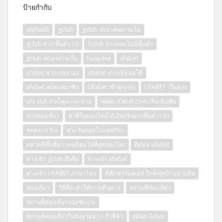
ป้ายกำกับ
alpha88
gclub
gclub slot เล่นผ่านเว็บ
gclub ฝาก ขั้นต่ำ 20
Gclub ฝากถอนไม่มีขั้นต่ำ
gclub สมัครผ่านเว็บ
huaydee
ufabet
ufabet ฝาก-ถอน เอง
ufabet ฝากเงิน ออโต้
ufabet สมัครสมาชิก
Ufabet เข้าสู่ระบบ
UFABET เว็บตรง
ufa slot เกมไหน แตกง่าย
www.ufabet.com เริ่มเดิมพัน
การท่องเที่ยว
คาสิโนออนไลน์ได้เงินจริงฝากขั้นต่ำ100
ชุดตรวจ hiv
ช่วงวันหยุดในแอฟริกา
ตลาดที่ขึ้นชื่อว่าคนนิยมไปที่สุดของโลก
ติดต่อ ufabet
ทางเข้า gclub มือถือ
ทางเข้า ufabet
ทางเข้า UFABET ภาษาไทย
ที่พักฟาร์มสเตย์ ใกล้กรุงบ้านปายดิน
ท่องเที่ยว
วิธีที่จะทำให้การเดินทาง
สถานที่ท่องเที่ยว
สถานที่ท่องเที่ยวของชัยปุระ
สถานที่ท่องเที่ยวในจังหวัดตาก ถ้ำสีฟ้า
สมัคร Gclub