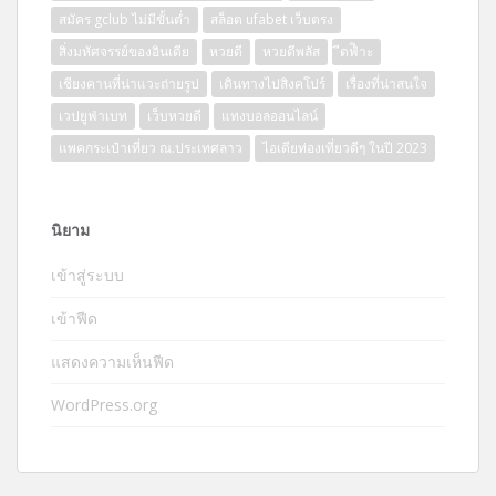
สมัคร gclub ไม่มีขั้นต่ำ
สล็อต ufabet เว็บตรง
สิ่งมหัศจรรย์ของอินเดีย
หวยดี
หวยดีพลัส
ีดฟิำะ
เชียงคานที่น่าแวะถ่ายรูป
เดินทางไปสิงคโปร์
เรื่องที่น่าสนใจ
เวปยูฟ่าเบท
เว็บหวยดี
แทงบอลออนไลน์
แพคกระเป๋าเที่ยว ณ.ประเทศลาว
ไอเดียท่องเที่ยวดีๆ ในปี 2023
นิยาม
เข้าสู่ระบบ
เข้าฟีด
แสดงความเห็นฟีด
WordPress.org