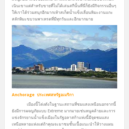
เนินเขาแต่สำหรับขายที่ไม่ได้เล่นสกีนั้นที่นี่ก็ยังมีกิจกรรมอื่นๆ
ให้เราได้ร่วมสนุกอีกมากเท้าสเก็ตน้ำแข็งเลื่อนหิมะงานแกะ
สลักหิมะขบวนพาเหรดที่มีทุกวันและอีกมากมาย
Anchorage ประเทศสหรัฐอเมริกา
เมืองนี้โด่งดังในฐานะสถานที่ชมแสงเหนือนอกจากนี้
ยังมีการผจญภัยแบบ Extreme มากมายเช่นหนูคล้ายและการ
แข่งจักรยานน้ำแข็งเมืองในรัฐอลาสก้าแห่งนี้มีจุดชมแสง
เหนือหลายแห่งแต่ถ้าคุณจะมาชมชั้นเนื้อแนะนำให้วางแผน