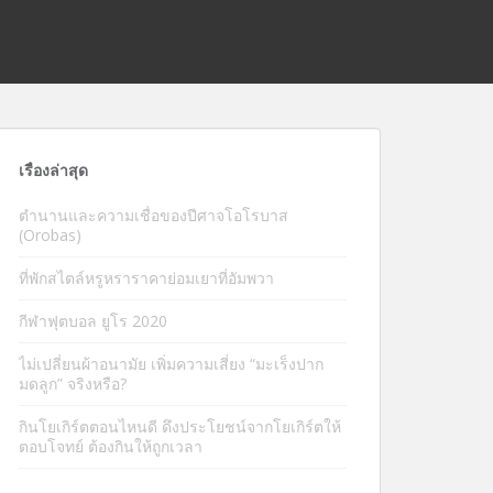
เรื่องล่าสุด
ตำนานและความเชื่อของปีศาจโอโรบาส
(Orobas)
ที่พักสไตล์หรูหราราคาย่อมเยาที่อัมพวา
กีฬาฟุตบอล ยูโร 2020
ไม่เปลี่ยนผ้าอนามัย เพิ่มความเสี่ยง “มะเร็งปาก
มดลูก” จริงหรือ?
กินโยเกิร์ตตอนไหนดี ดึงประโยชน์จากโยเกิร์ตให้
ตอบโจทย์ ต้องกินให้ถูกเวลา