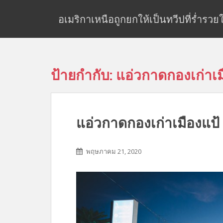
S
k
อเมริกาเหนือถูกยกให้เป็นทวีปที่ร่ำรว
i
p
t
o
ป้ายกำกับ:
แอ่วกาดกองเก่าเม
m
a
i
n
แอ่วกาดกองเก่าเมืองแป้
c
o
n
พฤษภาคม 21, 2020
t
e
n
t