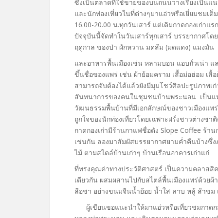
ซึ่งเป็นตลาดที่ใช้ขายของบนถนนวางเรียงเป็นแนวยา
และนักท่องเที่ยวในที่ต่างๆมาแอ่วหรือเยี่ยมชมเ
16.00-20.00 น.ทุกวันเสาร์ แต่เดิมกาดกองเก่าแรก
ปัจจุบันนี้จัดทำในวันเสาร์ทุกเสาร์ บรรยากาศโ
ฤดูกาล ของป่า ผักหวาน มดส้ม (มดแดง) แมงมัน
และอาหารพื้นเมืองเช่น หลามบอน แอบถั่วเน่า และ
ขึ้นชื่อของแพร่ เช่น ผ้าย้อมคราม เสื้อม่อฮ่อม
สามารถจับต้องได้แล้วยังมีมุมโชว์ศิลปะรูปภาพเก่
สันทนาการของคนในชุมชนบ้านพระนอน เป็นแหล
วัฒนธรรมพื้นบ้านที่มีเอกลักษณ์ของชาวเมืองแพร่ 
ถูกใจของนักท่องเที่ยวโดยเฉพาะฝรั่งชาวต่างชาติต
กาดกองเก่ามีร้านกาแฟชื่อดัง Slope Coffee ร้าน
เช่นกัน ลองมาสัมผัสบรรยากาศยามค่ำคืนบ้างซึ่ง
ไม้ ตามสไตล์บ้านเก่าๆ บ้านเรือนอาคารเก่าแก่
ที่ทรงคุณค่าทางประวัติศาสตร์ เป็นความคลาสสิค
เดียวกัน ผสมผสานไปกับสไตล์พื้นเมืองแพร่ด้วยผ้าม
ลือชา อย่างขนมจีนน้ำย้อย น้ำใส ลาบ หลู้ ส้าขม 
ผู้เขียนขอแนะนำให้มาแอ่วหรือเที่ยวชมกาดกองเ