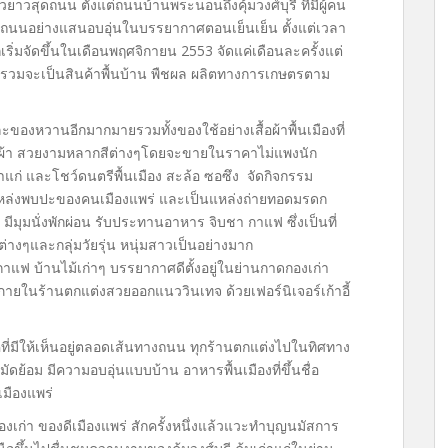
วสุดถนน ตั้งแต่ถนนบ้านพระนอนถึงคุ้มวงศ์บุรี ที่มีผู้คน
ต็มถนนอย่างแสนอบอุ่นในบรรยากาศตอนเย็นเย็น ตั้งแต่เวลา
เริ่มจัดขึ้นในเดือนพฤศจิกายน 2553 จัดแค่เดือนละครั้งแต่
ดยรวมจะเป็นสินค้าพื้นบ้าน พืชผล ผลิตทางการเกษตรตาม
ของหวานอีกมากมายรวมทั้งของใช้อย่างเสื้อผ้าพื้นเมืองที่
 เสื้อผ้า สวยงามหลากสีต่างๆโดยจะขายในราคาไม่แพงนัก
าแก่ และโชว์ดนตรีพื้นเมือง สะล้อ ซอซึง จัดกิจกรรม
่งพบปะของคนเมืองแพร่ และเป็นแหล่งถ่ายทอดมรดก
มีมุมนั่งพักผ่อน รับประทานอาหาร จิบชา กาแฟ ซึ่งเป็นที่
่างๆและกลุ่มวัยรุ่น หนุ่มสาวเป็นอย่างมาก
กาแฟ บ้านไม้เก่าๆ บรรยากาศดีตั้งอยู่ในย่านกาดกองเก่า
ภายในร้านตกแต่งสวยออกแนววินเทจ ด้วยเฟอร์นิเจอร์เก้าอี้
ที่มีให้เห็นอยู่ตลอดเส้นทางถนน ทุกร้านตกแต่งไปในทิศทาง
ัดย้อม มีความอบอุ่นแบบบ้าน อาหารพื้นเมืองที่ขึ้นชื่อ
เมืองแพร่
ก่า ของดีเมืองแพร่ สักครั้งหนึ่งแล้วแวะทำบุญนมัสการ