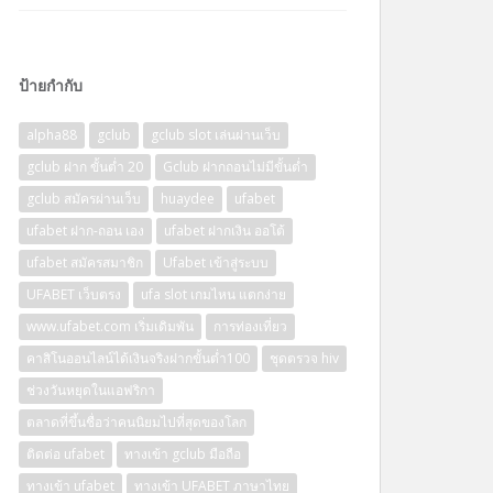
ป้ายกำกับ
alpha88
gclub
gclub slot เล่นผ่านเว็บ
gclub ฝาก ขั้นต่ำ 20
Gclub ฝากถอนไม่มีขั้นต่ำ
gclub สมัครผ่านเว็บ
huaydee
ufabet
ufabet ฝาก-ถอน เอง
ufabet ฝากเงิน ออโต้
ufabet สมัครสมาชิก
Ufabet เข้าสู่ระบบ
UFABET เว็บตรง
ufa slot เกมไหน แตกง่าย
www.ufabet.com เริ่มเดิมพัน
การท่องเที่ยว
คาสิโนออนไลน์ได้เงินจริงฝากขั้นต่ำ100
ชุดตรวจ hiv
ช่วงวันหยุดในแอฟริกา
ตลาดที่ขึ้นชื่อว่าคนนิยมไปที่สุดของโลก
ติดต่อ ufabet
ทางเข้า gclub มือถือ
ทางเข้า ufabet
ทางเข้า UFABET ภาษาไทย