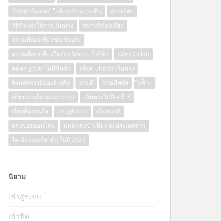
ที่พักฟาร์มสเตย์ ใกล้กรุงบ้านปายดิน
ท่องเที่ยว
วิธีที่จะทำให้การเดินทาง
สถานที่ท่องเที่ยว
สถานที่ท่องเที่ยวของชัยปุระ
สถานที่ท่องเที่ยวในจังหวัดตาก ถ้ำสีฟ้า
สมัคร Gclub
สมัคร gclub ไม่มีขั้นต่ำ
สล็อต ufabet เว็บตรง
สิ่งมหัศจรรย์ของอินเดีย
หวยดี
หวยดีพลัส
ีดฟิำะ
เชียงคานที่น่าแวะถ่ายรูป
เดินทางไปสิงคโปร์
เรื่องที่น่าสนใจ
เวปยูฟ่าเบท
เว็บหวยดี
แทงบอลออนไลน์
แพคกระเป๋าเที่ยว ณ.ประเทศลาว
ไอเดียท่องเที่ยวดีๆ ในปี 2023
นิยาม
เข้าสู่ระบบ
เข้าฟีด