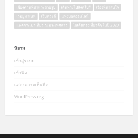
เชียงคานที่น่าแวะถ่ายรูป
เดินทางไปสิงคโปร์
เรื่องที่น่าสนใจ
เวปยูฟ่าเบท
เว็บหวยดี
แทงบอลออนไลน์
แพคกระเป๋าเที่ยว ณ.ประเทศลาว
ไอเดียท่องเที่ยวดีๆ ในปี 2023
นิยาม
เข้าสู่ระบบ
เข้าฟีด
แสดงความเห็นฟีด
WordPress.org