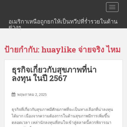
S
TOGGLE
k
i
อเมริกาเหนือถูกยกให้เป็นทวีปที่ร่ำรวยในด้าน
p
ต่างๆ
t
o
m
ป้ายกำกับ:
huaylike จ่ายจริง ไหม
a
i
n
ธุรกิจเกี่ยวกับสุขภาพที่น่า
c
o
ลงทุน ในปี 2567
n
t
e
พฤษภาคม 2, 2025
n
t
ธุรกิจที่เกี่ยวกับสุขภาพมีศักยภาพที่จะเป็นทางเลือกที่น่าลงทุน
ได้มาก เนื่องจากความต้องการในด้านสุขภาพมีการเพิ่มขึ้น
ตลอดเวลา เหล่านักลงทุนที่สนใจเข้าสู่ตลาดนี้ควรพิจารณา