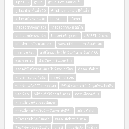
alpha88
gclub
gclub slot เล่นผ่านเว็บ
gclub ฝาก ขั้นต่ำ 20
Gclub ฝากถอนไม่มีขั้นต่ำ
gclub สมัครผ่านเว็บ
huaydee
ufabet
ufabet ฝาก-ถอน เอง
ufabet ฝากเงิน ออโต้
ufabet สมัครสมาชิก
Ufabet เข้าสู่ระบบ
UFABET เว็บตรง
ufa slot เกมไหน แตกง่าย
www.ufabet.com เริ่มเดิมพัน
การท่องเที่ยว
คาสิโนออนไลน์ได้เงินจริงฝากขั้นต่ำ100
ชุดตรวจ hiv
ช่วงวันหยุดในแอฟริกา
ตลาดที่ขึ้นชื่อว่าคนนิยมไปที่สุดของโลก
ติดต่อ ufabet
ทางเข้า gclub มือถือ
ทางเข้า ufabet
ทางเข้า UFABET ภาษาไทย
ที่พักฟาร์มสเตย์ ใกล้กรุงบ้านปายดิน
ท่องเที่ยว
วิธีที่จะทำให้การเดินทาง
สถานที่ท่องเที่ยว
สถานที่ท่องเที่ยวของชัยปุระ
สถานที่ท่องเที่ยวในจังหวัดตาก ถ้ำสีฟ้า
สมัคร Gclub
สมัคร gclub ไม่มีขั้นต่ำ
สล็อต ufabet เว็บตรง
สิ่งมหัศจรรย์ของอินเดีย
หวยดี
หวยดีพลัส
ีดฟิำะ